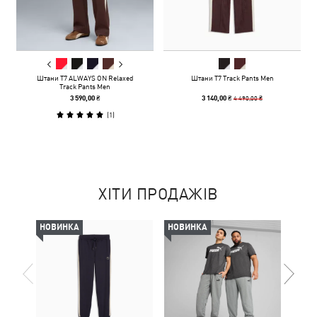
Штани T7 ALWAYS ON Relaxed
Штани T7 Track Pants Men
Track Pants Men
4 490,00 ₴
3 590,00 ₴
3 140,00 ₴
(
1
)
ХІТИ ПРОДАЖІВ
НОВИНКА
НОВИНКА
НОВ