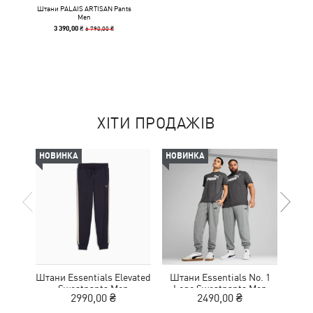
Штани PALAIS ARTISAN Pants
Men
6 790,00 ₴
3 390,00 ₴
ХІТИ ПРОДАЖІВ
НОВИНКА
НОВИНКА
НОВ
Штани Essentials Elevated
Штани Essentials No. 1
Шта
Sweatpants Men
Logo Sweatpants Men
Lo
2990,00 ₴
2490,00 ₴