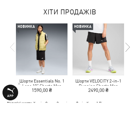
ХІТИ ПРОДАЖІВ
НОВИНКА
НОВИНКА
-30%
Шорти Essentials No. 1
Шорти VELOCITY 2-in-1
Шор
Logo 10" Shorts Men
Running Shorts Men
Log
1590,00 ₴
2490,00 ₴
1
Чоловічі шорти:
Харків
,
Одеса
,
Запоріжжя
,
Львів
,
Кривий Ріг