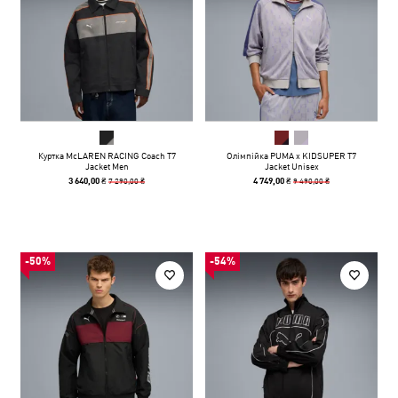
Куртка McLAREN RACING Coach T7
Олімпійка PUMA x KIDSUPER T7
Jacket Men
Jacket Unisex
7 290,00 ₴
9 490,00 ₴
3 640,00 ₴
4 749,00 ₴
-50%
-54%