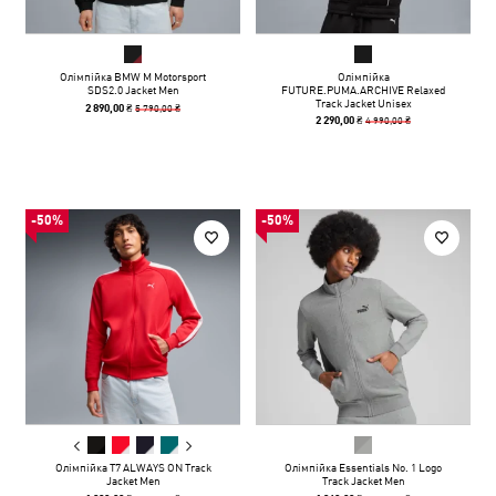
Олімпійка BMW M Motorsport
Олімпійка
SDS2.0 Jacket Men
FUTURE.PUMA.ARCHIVE Relaxed
Track Jacket Unisex
5 790,00 ₴
2 890,00 ₴
4 990,00 ₴
2 290,00 ₴
-50%
-50%
Олімпійка T7 ALWAYS ON Track
Олімпійка Essentials No. 1 Logo
Jacket Men
Track Jacket Men