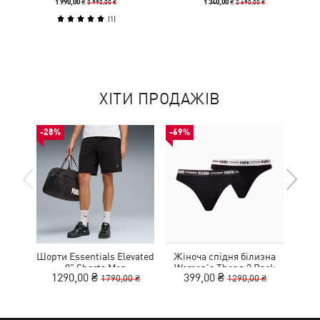
3 990,00 ₴
2 690,00 ₴
1 990,00 ₴
1 340,00 ₴
(
1
)
ХІТИ ПРОДАЖІВ
-28%
-69%
-53%
Шорти Essentials Elevated
Жіноча спідня білизна
К
9" Shorts Men
Women's Thong 2 Pack
1290,00 ₴
399,00 ₴
1
1790,00 ₴
1290,00 ₴