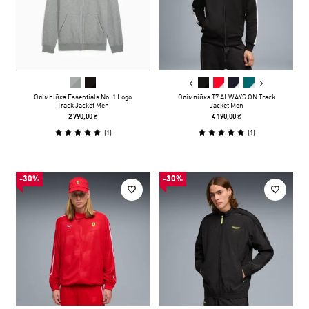
Олімпійка Essentials No. 1 Logo
Олімпійка T7 ALWAYS ON Track
Track Jacket Men
Jacket Men
2 790,00 ₴
4 190,00 ₴
(
1
)
(
1
)
-30%
-30%