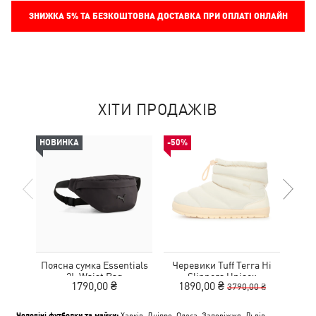
ЗНИЖКА
5%
ТА БЕЗКОШТОВНА ДОСТАВКА ПРИ ОПЛАТІ ОНЛАЙН
ХІТИ ПРОДАЖІВ
НОВИНКА
-50%
НОВ
Поясна сумка Essentials
Черевики Tuff Terra Hi
К
2L Waist Bag
Slippers Unisex
1790,00 ₴
1890,00 ₴
3790,00 ₴
Чоловічі футболки та майки:
Харків
,
Дніпро
,
Одеса
,
Запоріжжя
,
Львів