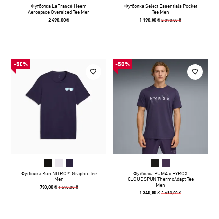
Футболка LaFrancé Heem
Футболка Select Essentials Pocket
Aerospace Oversized Tee Men
Tee Men
2 390,00 ₴
2 490,00 ₴
1 190,00 ₴
-50%
-50%
Футболка Run NITRO™ Graphic Tee
Футболка PUMA x HYROX
Men
CLOUDSPUN ThermoAdapt Tee
Men
1 590,00 ₴
790,00 ₴
2 690,00 ₴
1 340,00 ₴