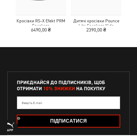
Кросівки RS-X Efekt PRM
Дитячі кросівки Pounce
Дитя
Sneakers
Lite Sneakers Kids
L
6490,00 ₴
2390,00 ₴
1
ПРИЄДНАЙСЯ ДО ПІДПИСНИКІВ, ЩОБ
ОТРИМАТИ
10% ЗНИЖКИ
НА ПОКУПКУ
Введіть E-mail
ПІДПИСАТИСЯ