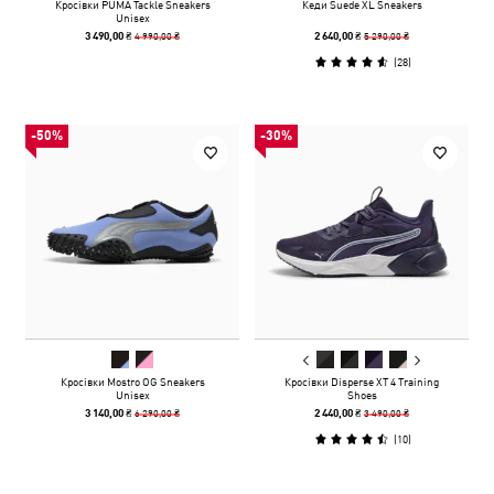
Кросівки PUMA Tackle Sneakers
Кеди Suede XL Sneakers
Unisex
4 990,00 ₴
5 290,00 ₴
3 490,00 ₴
2 640,00 ₴
(
28
)
-50%
-30%
Кросівки Mostro OG Sneakers
Кросівки Disperse XT 4 Training
Unisex
Shoes
6 290,00 ₴
3 490,00 ₴
3 140,00 ₴
2 440,00 ₴
(
10
)