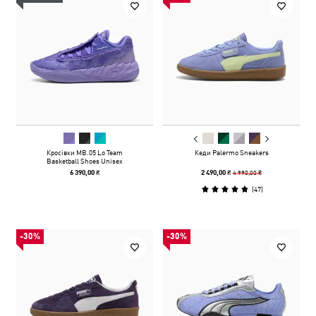
Кросівки MB.05 Lo Team
Кеди Palermo Sneakers
Basketball Shoes Unisex
4 990,00 ₴
6 390,00 ₴
2 490,00 ₴
(
47
)
-30%
-30%