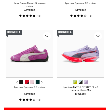
Кеди Suede Classic Sneakers
Кросівки Speedcat OG Unisex
Unisex
4 990,00 ₴
5 590,00 ₴
(
13
)
(
13
)
НОВИНКА
НОВИНКА
Кросівки Speedcat OG Unisex
Кросівки FAST-R NITRO™ Elite 3
Running Shoes Men
5 590,00 ₴
15 990,00 ₴
(
13
)