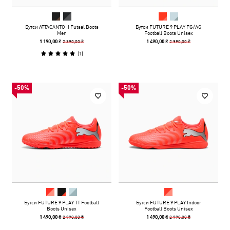
Бутси ATTACANTO II Futsal Boots
Бутси FUTURE 9 PLAY FG/AG
Men
Football Boots Unisex
2 390,00 ₴
2 990,00 ₴
1 190,00 ₴
1 490,00 ₴
(
1
)
-50%
-50%
Бутси FUTURE 9 PLAY TT Football
Бутси FUTURE 9 PLAY Indoor
Boots Unisex
Football Boots Unisex
2 990,00 ₴
2 990,00 ₴
1 490,00 ₴
1 490,00 ₴