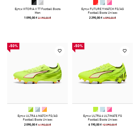
Бутси VITORIA II TT Football Boots
Бутси FUTURE 9 MATCH FG/AG
Men
Football Boots Unisex
2 190,00 ₴
4 590,00 ₴
1 090,00 ₴
2 290,00 ₴
-50%
-50%
Бутси ULTRA 6 MATCH FG/AG
Бутси ULTRA 6 ULTIMATE FG
Football Boots Unisex
Football Boots Unisex
4 190,00 ₴
12 390,00 ₴
2 090,00 ₴
6 190,00 ₴