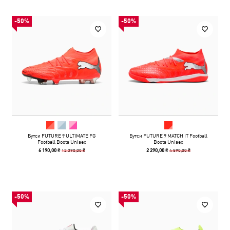
-50%
-50%
Бутси FUTURE 9 ULTIMATE FG
Бутси FUTURE 9 MATCH IT Football
Football Boots Unisex
Boots Unisex
12 390,00 ₴
4 590,00 ₴
6 190,00 ₴
2 290,00 ₴
-50%
-50%