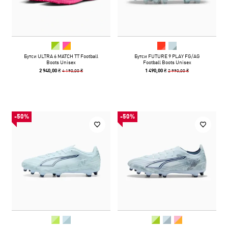
Бутси ULTRA 6 MATCH TT Football
Бутси FUTURE 9 PLAY FG/AG
Boots Unisex
Football Boots Unisex
4 190,00 ₴
2 990,00 ₴
2 940,00 ₴
1 490,00 ₴
-50%
-50%