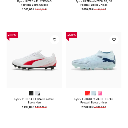
Бутси ULTRA 6 PLAY FG/AG
Бутси ULTRA 6 MATCH FG/AG
Football Boots Unisex
Football Boots Unisex
2 690,00 ₴
4 190,00 ₴
1 340,00 ₴
2 090,00 ₴
-50%
-50%
Бутси VITORIA II FG/AG Football
Бутси FUTURE 9 MATCH FG/AG
Boots Men
Football Boots Unisex
2 190,00 ₴
4 590,00 ₴
1 090,00 ₴
2 290,00 ₴