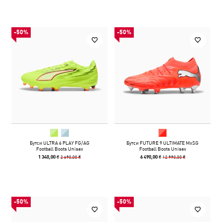
-50%
-50%
Бутси ULTRA 6 PLAY FG/AG
Бутси FUTURE 9 ULTIMATE MxSG
Football Boots Unisex
Football Boots Unisex
2 690,00 ₴
12 990,00 ₴
1 340,00 ₴
6 490,00 ₴
-50%
-50%