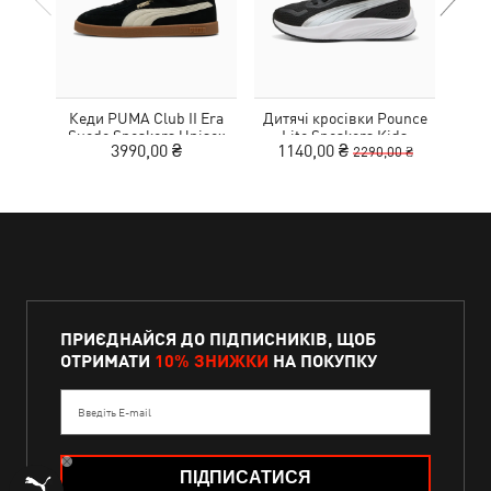
Кеди PUMA Club II Era
Дитячі кросівки Pounce
Дитя
Suede Sneakers Unisex
Lite Sneakers Kids
L
3990,00 ₴
1140,00 ₴
1
2290,00 ₴
ПРИЄДНАЙСЯ ДО ПІДПИСНИКІВ, ЩОБ
ОТРИМАТИ
10% ЗНИЖКИ
НА ПОКУПКУ
Введіть E-mail
ПІДПИСАТИСЯ