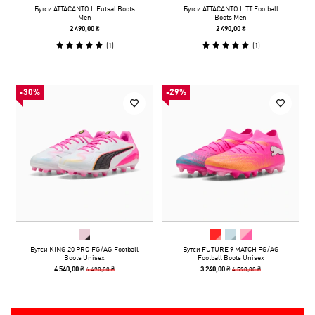
Бутси ATTACANTO II Futsal Boots
Бутси ATTACANTO II TT Football
Men
Boots Men
2 490,00 ₴
2 490,00 ₴
(
1
)
(
1
)
-30%
-29%
Бутси KING 20 PRO FG/AG Football
Бутси FUTURE 9 MATCH FG/AG
Boots Unisex
Football Boots Unisex
6 490,00 ₴
4 590,00 ₴
4 540,00 ₴
3 240,00 ₴