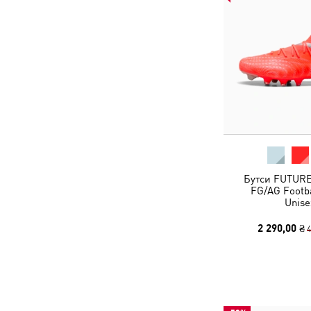
Бутси FUTUR
FG/AG Footba
Unise
2 290,00 ₴
4