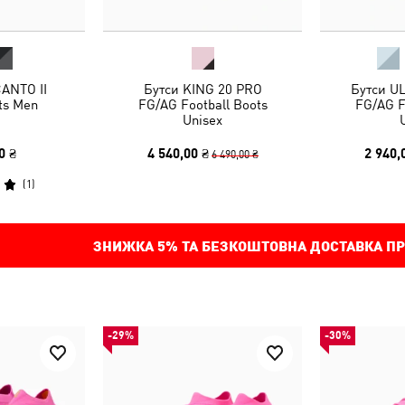
ANTO II
Бутси KING 20 PRO
Бутси U
ts Men
FG/AG Football Boots
FG/AG F
Unisex
0 ₴
4 540,00 ₴
2 940,
6 490,00 ₴
(
1
)
ЗНИЖКА
5%
ТА БЕЗКОШТОВНА ДОСТАВКА ПР
-29%
-30%