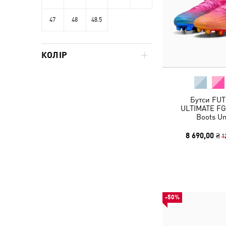
47
48
48.5
КОЛІР
Бутси FUT
ULTIMATE FG 
Boots Un
8 690,00 ₴
1
-50%