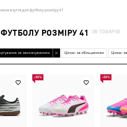
ивне взуття для футболу розміру 41
ФУТБОЛУ РОЗМІРУ 41
38
ТОВАРІВ
ортування за замовчуванням
Ціною: за збільшенням
Ціною: з
-30%
-30%