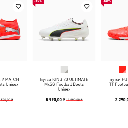
-50%
-50%
E 9 MATCH
Бутси KING 20 ULTIMATE
Бутси FU
ots Unisex
MxSG Football Boots
TT Footba
Unisex
5 990,00 ₴
2 290,
 590,00 ₴
11 990,00 ₴