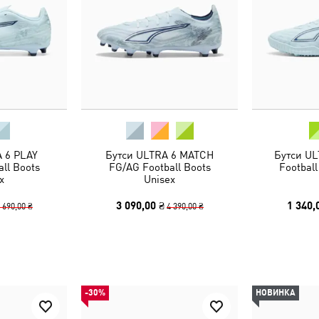
 6 PLAY
Бутси ULTRA 6 MATCH
Бутси UL
ll Boots
FG/AG Football Boots
Football
x
Unisex
3 090,00 ₴
1 340,
 690,00 ₴
4 390,00 ₴
-30%
НОВИНКА