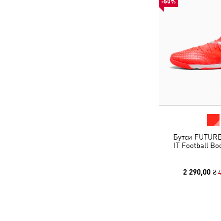
-50%
Бутси FUTUR
IT Football Bo
2 290,00 ₴
4