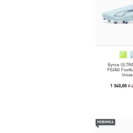
Бутси ULTRA
FG/AG Footba
Unise
1 340,00 ₴
2
НОВИНКА