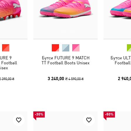
URE 9
Бутси FUTURE 9 MATCH
Бутси UL
Football
TT Football Boots Unisex
Football
isex
3 240,00 ₴
2 940,
2 390,00 ₴
4 590,00 ₴
-30%
-50%