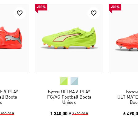
-50%
-50%
E 9 PLAY
Бутси ULTRA 6 PLAY
Бутс
all Boots
FG/AG Football Boots
ULTIMATE
x
Unisex
Boo
1 340,00 ₴
6 490,0
 990,00 ₴
2 690,00 ₴