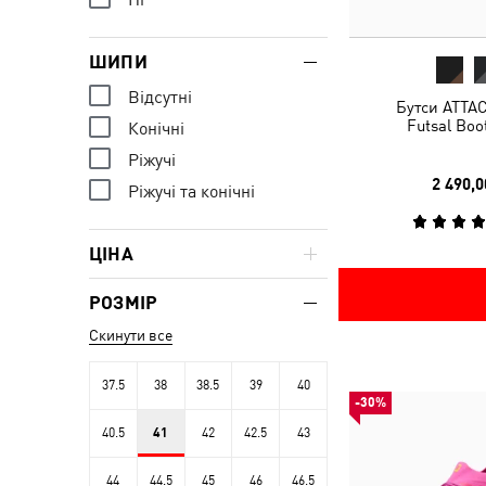
ШИПИ
Відсутні
Бутси ATTAC
Futsal Boo
Конічні
Ріжучі
2 490,0
Ріжучі та конічні
ЦІНА
РОЗМІР
Скинути все
37.5
38
38.5
39
40
-30%
40.5
41
42
42.5
43
44
44.5
45
46
46.5