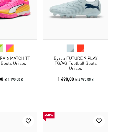
TRA 6 MATCH TT
Бутси FUTURE 9 PLAY
 Boots Unisex
FG/AG Football Boots
Unisex
00 ₴
1 490,00 ₴
4 190,00 ₴
2 990,00 ₴
-50%