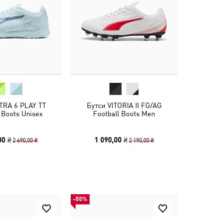
TRA 6 PLAY TT
Бутси VITORIA II FG/AG
 Boots Unisex
Football Boots Men
00 ₴
1 090,00 ₴
2 690,00 ₴
2 190,00 ₴
-50%