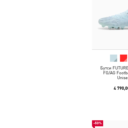
Бутси FUTUR
FG/AG Footba
Unise
4 790,0
-50%