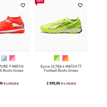
-50%
TURE 9 MATCH
Бутси ULTRA 6 MATCH TT
ll Boots Unisex
Football Boots Unisex
00 ₴
2 090,00 ₴
4 590,00 ₴
4 190,00 ₴