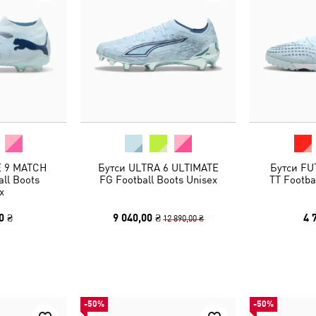
E 9 MATCH
Бутси ULTRA 6 ULTIMATE
Бутси FU
ll Boots
FG Football Boots Unisex
TT Footba
x
0 ₴
9 040,00 ₴
4 
12 890,00 ₴
-50%
-50%