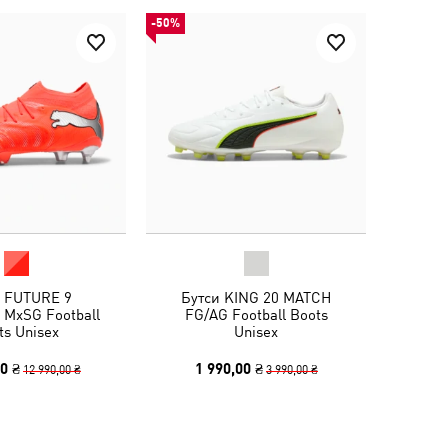
-50%
и FUTURE 9
Бутси KING 20 MATCH
 MxSG Football
FG/AG Football Boots
ts Unisex
Unisex
0 ₴
1 990,00 ₴
12 990,00 ₴
3 990,00 ₴