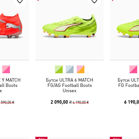
E 9 MATCH
Бутси ULTRA 6 MATCH
Бутси UL
ll Boots
FG/AG Football Boots
FG Footba
x
Unisex
2 090,00 ₴
6 190,0
 590,00 ₴
4 190,00 ₴