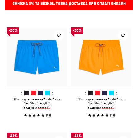
ЗНИЖКА
5%
ТА БЕЗКОШТОВНА ДОСТАВКА ПРИ ОПЛАТІ ОНЛАЙН
-28%
-28%
Шорти для плавання PUMA Swim
Шорти для плавання PUMA Swim
Men Short Length S
Men Short Length S
2 290,00 ₴
2 290,00 ₴
1 640,00 ₴
1 640,00 ₴
(
18
)
(
18
)
-28%
-28%