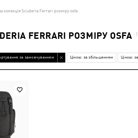
а колекція Scuderia Ferrari розміру osfa
DERIA FERRARI РОЗМІРУ OSFA
ортування за замовчуванням
Ціною: за збільшенням
Ціною: з