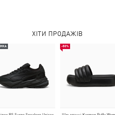
ХІТИ ПРОДАЖІВ
ИНКА
-50%
івки RS Surge Sneakers Unisex
Шльопанці Karmen Puffy Wom