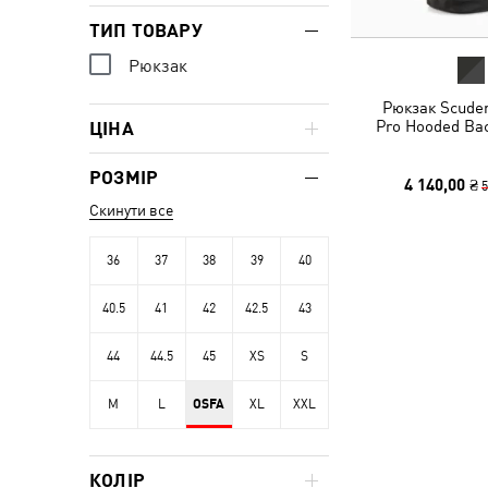
ТИП ТОВАРУ
Рюкзак
Рюкзак Scuder
Pro Hooded Ba
ЦІНА
РОЗМІР
4 140,00 ₴
5
Скинути все
36
37
38
39
40
40.5
41
42
42.5
43
44
44.5
45
XS
S
M
L
OSFA
XL
XXL
КОЛІР