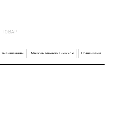
1
ТОВАР
а зменшенням
Максимальною знижкою
Новинками