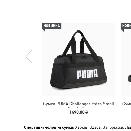
НОВИНКА
НОВ
Сумка PUMA Challenger Extra Small
Сумк
Sports Bag
1490,00 ₴
Спортивні чоловічі сумки:
Харків
,
Одеса
,
Запоріжжя
,
Ль