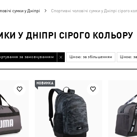
ловічі сумки у Дніпрі
Спортивні чоловічі сумки у Дніпрі сірого ко
МКИ У ДНІПРІ СІРОГО КОЛЬОРУ
ортування за замовчуванням
Ціною: за збільшенням
Ціною: з
НОВИНКА