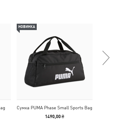
НОВИНКА
НОВИНКА
Bag
Сумка PUMA Phase Small Sports Bag
Сумка HER 1.5
1490,00 ₴
1790