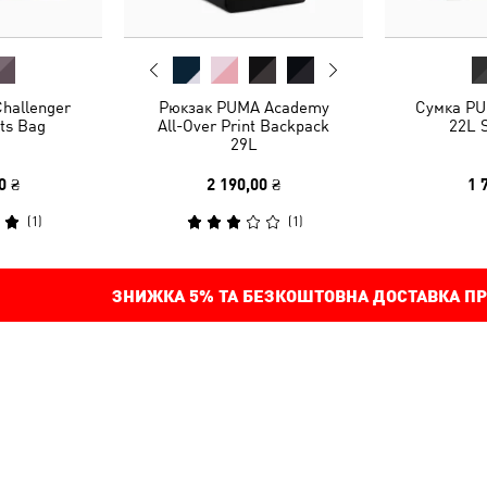
hallenger
Рюкзак PUMA Academy
Сумка PU
ts Bag
All-Over Print Backpack
22L 
29L
0 ₴
2 190,00 ₴
1 
(
1
)
(
1
)
ЗНИЖКА
5%
ТА БЕЗКОШТОВНА ДОСТАВКА ПР