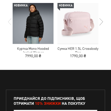
НОВИНКА
НОВИНКА
НОВ
Куртка Mono Hooded
Сумка HER 1.5L Crossbody
Кед
Jacket Women
Bag
Sue
7990,00 ₴
1790,00 ₴
ПРИЄДНАЙСЯ ДО ПІДПИСНИКІВ, ЩОБ
ОТРИМАТИ
10% ЗНИЖКИ
НА ПОКУПКУ