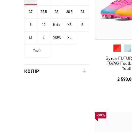
37
37.5
38
38.5
39
9
10
Kids
XS
S
M
L
OSFA
XL
Youth
Бутси FUTUR
FG/AG Footba
Yout
КОЛІР
2 590,0
-30%