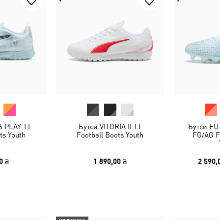
6 PLAY TT
Бутси VITORIA II TT
Бутси FU
ts Youth
Football Boots Youth
FG/AG F
0 ₴
1 890,00 ₴
2 590,