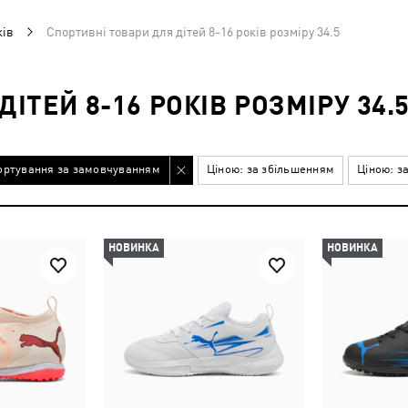
ків
Спортивні товари для дітей 8-16 років розміру 34.5
ІТЕЙ 8-16 РОКІВ РОЗМІРУ 34.
ортування за замовчуванням
Ціною: за збільшенням
Ціною: з
НОВИНКА
НОВИНКА