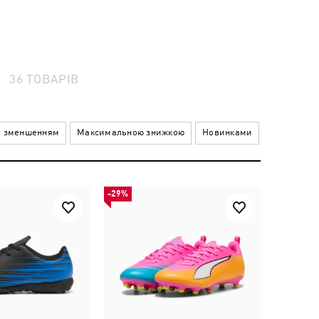
5
36
ТОВАРІВ
а зменшенням
Максимальною знижкою
Новинками
-29%