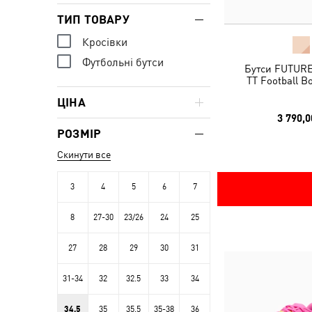
ТИП ТОВАРУ
Кросівки
Футбольні бутси
Бутси FUTUR
TT Football B
ЦІНА
3 790,0
РОЗМІР
Скинути все
3
4
5
6
7
8
27-30
23/26
24
25
27
28
29
30
31
31-34
32
32.5
33
34
34.5
35
35.5
35-38
36