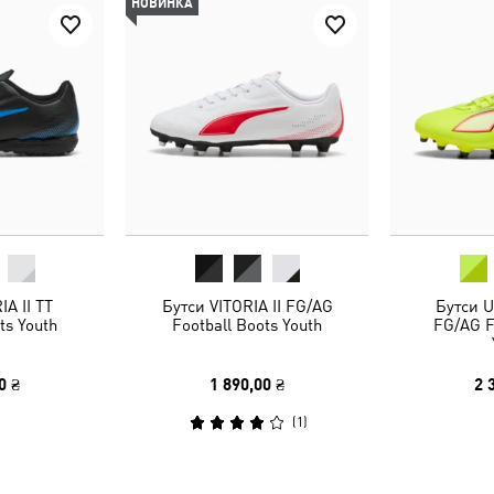
НОВИНКА
IA II TT
Бутси VITORIA II FG/AG
Бутси 
ts Youth
Football Boots Youth
FG/AG F
0 ₴
1 890,00 ₴
2 
(
1
)