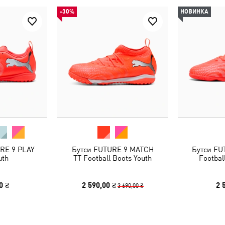
-30%
НОВИНКА
RE 9 PLAY
Бутси FUTURE 9 MATCH
Бутси FU
uth
TT Football Boots Youth
Footbal
0 ₴
2 590,00 ₴
2 
3 690,00 ₴