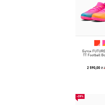
Бутси FUTUR
TT Football B
2 590,00 ₴
3
-28%