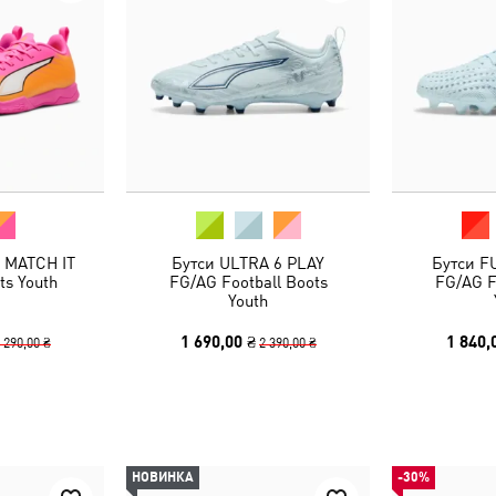
 MATCH IT
Бутси ULTRA 6 PLAY
Бутси F
ts Youth
FG/AG Football Boots
FG/AG F
Youth
1 690,00 ₴
1 840,
 290,00 ₴
2 390,00 ₴
НОВИНКА
-30%