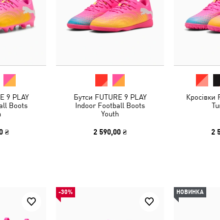
E 9 PLAY
Бутси FUTURE 9 PLAY
Кросівки
ll Boots
Indoor Football Boots
Tu
h
Youth
0 ₴
2 590,00 ₴
2 
-30%
НОВИНКА