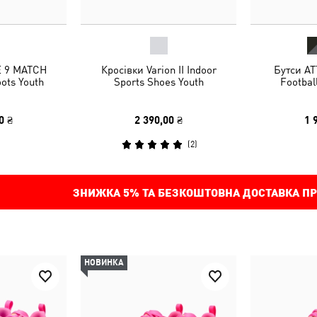
E 9 MATCH
Кросівки Varion II Indoor
Бутси AT
oots Youth
Sports Shoes Youth
Footbal
0 ₴
2 390,00 ₴
1 
(
2
)
ЗНИЖКА
5%
ТА БЕЗКОШТОВНА ДОСТАВКА ПР
НОВИНКА