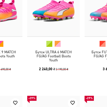
E 9 MATCH
Бутси ULTRA 6 MATCH
Бутси FU
oots Youth
FG/AG Football Boots
FG/AG F
Youth
2 240,00 ₴
3 
 690,00 ₴
3 190,00 ₴
-29%
-29%