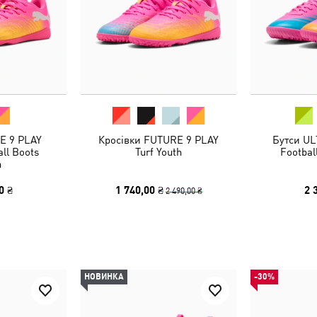
E 9 PLAY
Кросівки FUTURE 9 PLAY
Бутси UL
all Boots
Turf Youth
Footbal
h
0 ₴
1 740,00 ₴
2 
2 490,00 ₴
НОВИНКА
-30%