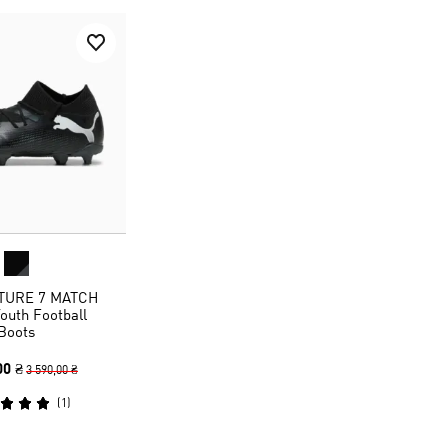
TURE 7 MATCH
outh Football
Boots
00 ₴
3 590,00 ₴
(
1
)