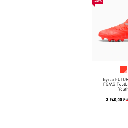
-30%
Бутси FUTUR
FG/AG Footba
Yout
3 940,00 ₴
5