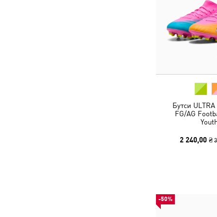
Бутси ULTRA
FG/AG Footba
Yout
2 240,00 ₴
3
-50%