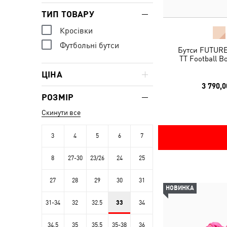
ТИП ТОВАРУ
Кросівки
Футбольні бутси
Бутси FUTUR
TT Football B
ЦІНА
3 790,0
РОЗМІР
Скинути все
3
4
5
6
7
8
27-30
23/26
24
25
27
28
29
30
31
НОВИНКА
31-34
32
32.5
33
34
34.5
35
35.5
35-38
36