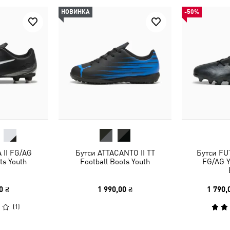
НОВИНКА
-50%
 II FG/AG
Бутси ATTACANTO II TT
Бутси FU
ts Youth
Football Boots Youth
FG/AG Y
0 ₴
1 990,00 ₴
1 790,
(
1
)