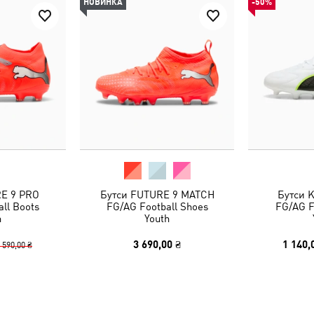
НОВИНКА
-50%
E 9 PRO
Бутси FUTURE 9 MATCH
Бутси 
ll Boots
FG/AG Football Shoes
FG/AG F
h
Youth
3 690,00 ₴
1 140,
 590,00 ₴