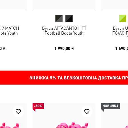
E 9 MATCH
Бутси ATTACANTO II TT
Бутси 
oots Youth
Football Boots Youth
FG/AG F
0 ₴
1 990,00 ₴
1 690,
ЗНИЖКА
5%
ТА БЕЗКОШТОВНА ДОСТАВКА ПР
-30%
НОВИНКА