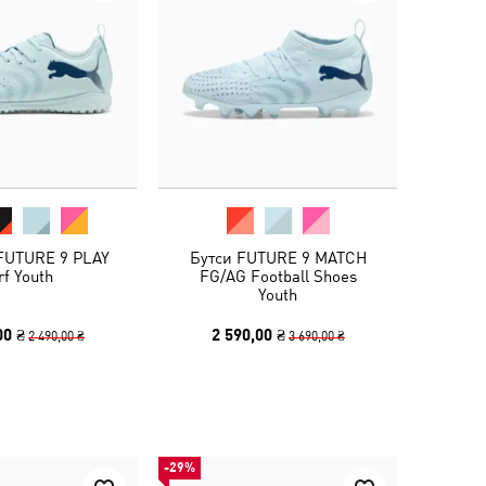
 FUTURE 9 PLAY
Бутси FUTURE 9 MATCH
rf Youth
FG/AG Football Shoes
Youth
00 ₴
2 590,00 ₴
2 490,00 ₴
3 690,00 ₴
-29%