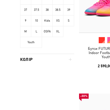
37
37.5
38
38.5
39
9
10
Kids
XS
S
M
L
OSFA
XL
Youth
Бутси FUTUR
Indoor Footb
Yout
КОЛІР
2 590,0
-30%