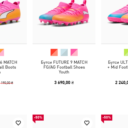
 6 MATCH
Бутси FUTURE 9 MATCH
Бутси UL
ll Boots
FG/AG Football Shoes
+ Mid Foot
h
Youth
3 690,00 ₴
2 240,
 190,00 ₴
-50%
-50%