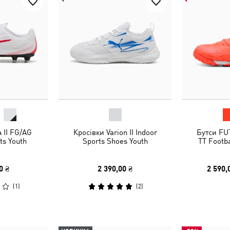
 II FG/AG
Кросівки Varion II Indoor
Бутси FU
ts Youth
Sports Shoes Youth
TT Footba
0 ₴
2 390,00 ₴
2 590,
(
1
)
(
2
)