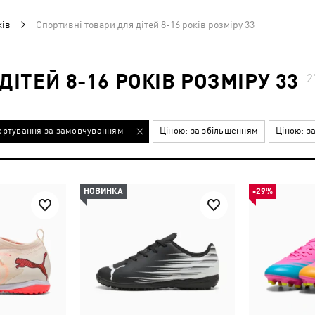
ків
Спортивні товари для дітей 8-16 років розміру 33
ІТЕЙ 8-16 РОКІВ РОЗМІРУ 33
ортування за замовчуванням
Ціною: за збільшенням
Ціною: з
НОВИНКА
-29%