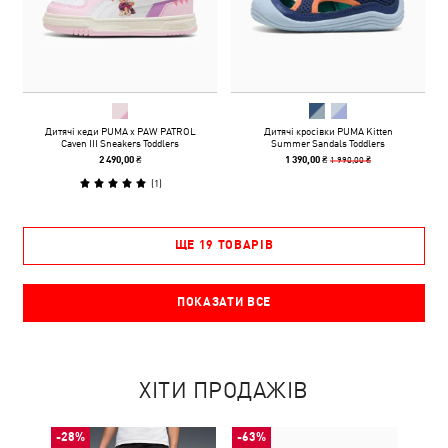
Дитячі кеди PUMA x PAW PATROL
Дитячі кросівки PUMA Kitten
Caven III Sneakers Toddlers
Summer Sandals Toddlers
1 990,00 ₴
2 490,00 ₴
1 390,00 ₴
(
1
)
ЩЕ 19 ТОВАРІВ
ПОКАЗАТИ ВСЕ
ХІТИ ПРОДАЖІВ
-28%
-63%
-50%