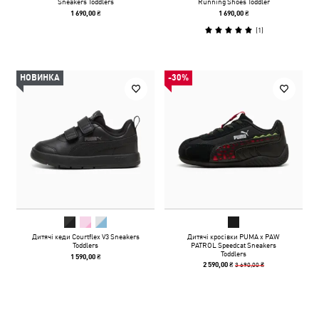
Sneakers Toddlers
Running Shoes Toddler
1 690,00 ₴
1 690,00 ₴
(
1
)
НОВИНКА
-30%
Дитячі кеди Courtflex V3 Sneakers
Дитячі кросівки PUMA x PAW
Toddlers
PATROL Speedcat Sneakers
Toddlers
1 590,00 ₴
3 690,00 ₴
2 590,00 ₴