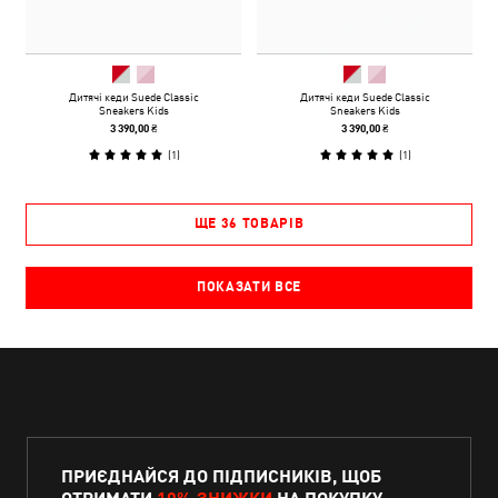
Дитячі кеди Suede Classic
Дитячі кеди Suede Classic
Sneakers Kids
Sneakers Kids
3 390,00 ₴
3 390,00 ₴
(
1
)
(
1
)
ЩЕ 36 ТОВАРІВ
ПОКАЗАТИ ВСЕ
ПРИЄДНАЙСЯ ДО ПІДПИСНИКІВ, ЩОБ
ОТРИМАТИ
10% ЗНИЖКИ
НА ПОКУПКУ