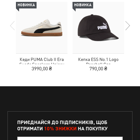
НОВИНКА
НОВИНКА
НОВ
Кеди PUMA Club II Era
Кепка ESS No.1 Logo
Suede Sneakers Unisex
Baseball Cap
MOT
3990,00 ₴
790,00 ₴
ПРИЄДНАЙСЯ ДО ПІДПИСНИКІВ, ЩОБ
ОТРИМАТИ
10% ЗНИЖКИ
НА ПОКУПКУ