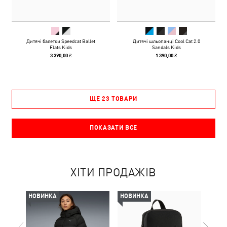
Дитячі балетки Speedcat Ballet
Дитячі шльопанці Cool Cat 2.0
Flats Kids
Sandals Kids
3 390,00 ₴
1 390,00 ₴
ЩЕ 23 ТОВАРИ
ПОКАЗАТИ ВСЕ
ХІТИ ПРОДАЖІВ
НОВИНКА
НОВИНКА
НОВ