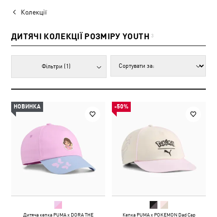
Колекції
ДИТЯЧІ КОЛЕКЦІЇ РОЗМІРУ YOUTH
3
Фільтри
(1)
НОВИНКА
-50%
Дитяча кепка PUMA x DORA THE
Кепка PUMA x POKEMON Dad Cap