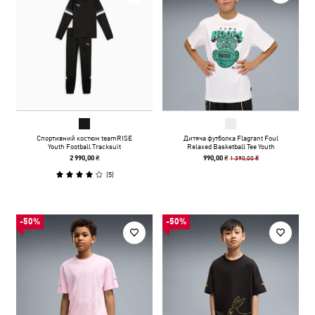
Спортивний костюм teamRISE
Дитяча футболка Flagrant Foul
Youth Football Tracksuit
Relaxed Basketball Tee Youth
1 390,00 ₴
2 990,00 ₴
990,00 ₴
(
5
)
-50%
-50%