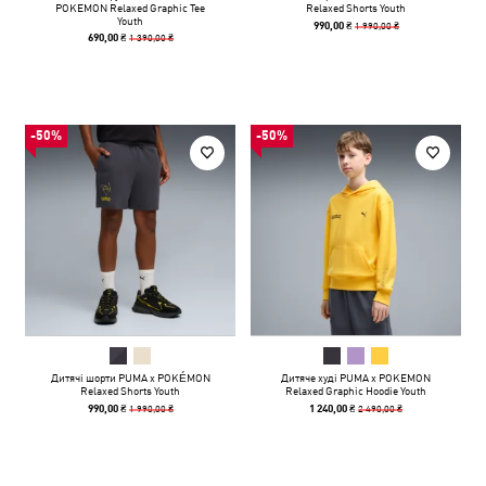
POKEMON Relaxed Graphic Tee
Relaxed Shorts Youth
Youth
1 990,00 ₴
990,00 ₴
1 390,00 ₴
690,00 ₴
-50%
-50%
Дитячі шорти PUMA x POKÉMON
Дитяче худі PUMA x POKEMON
Relaxed Shorts Youth
Relaxed Graphic Hoodie Youth
1 990,00 ₴
2 490,00 ₴
990,00 ₴
1 240,00 ₴