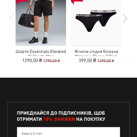
Шорти Essentials Elevated
Жіноча спідня білизна
Ке
9" Shorts Men
Women's Thong 2 Pack
1290,00 ₴
399,00 ₴
1
1790,00 ₴
1290,00 ₴
ПРИЄДНАЙСЯ ДО ПІДПИСНИКІВ, ЩОБ
ОТРИМАТИ
10% ЗНИЖКИ
НА ПОКУПКУ
Введіть E-mail