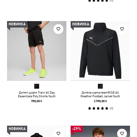
(
1
)
НОВИНКА
НОВИНКА
Дитячі шорти Train All Day
Дитяча куртка teamRISE All
Essentials Poly Shorts Youth
Weather Football Jacket Youth
990,00 ₴
2 990,00 ₴
(
1
)
НОВИНКА
-29%