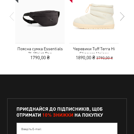
Поясна сумка Essentials
Черевики Tuff Terra Hi
К
2L Waist Bag
Slippers Unisex
1790,00 ₴
1890,00 ₴
3790,00 ₴
ПРИЄДНАЙСЯ ДО ПІДПИСНИКІВ, ЩОБ
ОТРИМАТИ
10% ЗНИЖКИ
НА ПОКУПКУ
Введіть E-mail