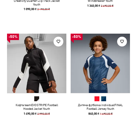
Creativity Quarter-Zip Track Jacket
Windbreaker Youth
Youth
2 690,00 ₴
1 340,00 ₴
2 190,00 ₴
1 090,00 ₴
-50%
-50%
Кофта teamEVOSTRIPE Football
Дитяча футболка individualFINAL
Hooded Jacket Youth
Football Jersey Youth
2 990,00 ₴
1 690,00 ₴
1 490,00 ₴
840,00 ₴