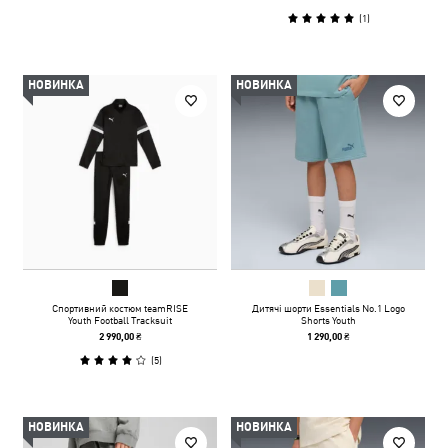
(
1
)
НОВИНКА
НОВИНКА
Спортивний костюм teamRISE
Дитячі шорти Essentials No.1 Logo
Youth Football Tracksuit
Shorts Youth
2 990,00 ₴
1 290,00 ₴
(
5
)
НОВИНКА
НОВИНКА