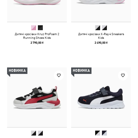
Дитячі кросівки Kruz ProFoam 2
Дитячі кросівки X-Ray 4 Sneakers
Running Shoes Kids
Kids
2 790,00 ₴
2 490,00 ₴
НОВИНКА
НОВИНКА