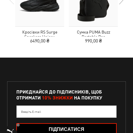
Кросівки RS Surge
Сумка PUMA Buzz
Кед
Sneakers Unisex
Portable Bag
Sue
6490,00 ₴
990,00 ₴
ПРИЄДНАЙСЯ ДО ПІДПИСНИКІВ, ЩОБ
ОТРИМАТИ
10% ЗНИЖКИ
НА ПОКУПКУ
Введіть E-mail
ПІДПИСАТИСЯ