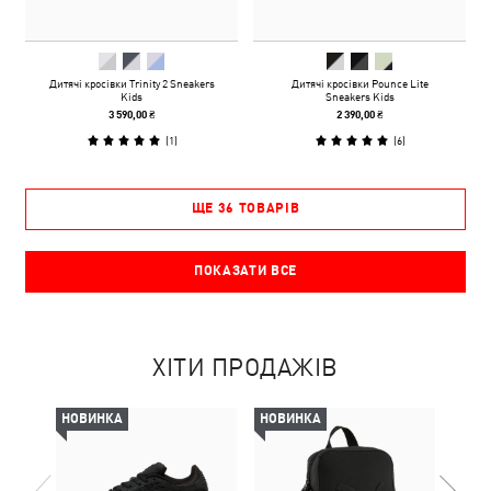
Дитячі кросівки Trinity 2 Sneakers
Дитячі кросівки Pounce Lite
Kids
Sneakers Kids
3 590,00 ₴
2 390,00 ₴
(
1
)
(
6
)
ЩЕ 36 ТОВАРІВ
ПОКАЗАТИ ВСЕ
ХІТИ ПРОДАЖІВ
НОВИНКА
НОВИНКА
НОВ