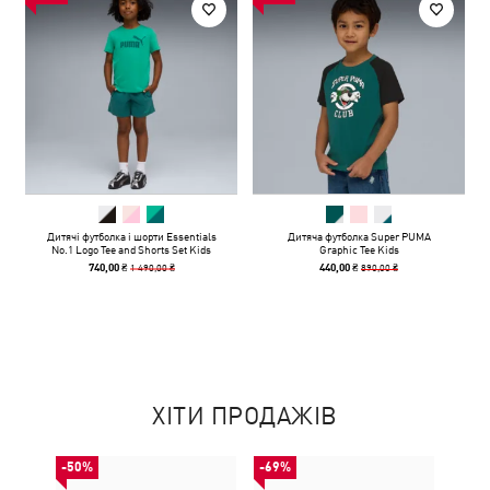
Дитячі футболка і шорти Essentials
Дитяча футболка Super PUMA
No.1 Logo Tee and Shorts Set Kids
Graphic Tee Kids
1 490,00 ₴
890,00 ₴
740,00 ₴
440,00 ₴
ХІТИ ПРОДАЖІВ
-50%
-69%
НОВ