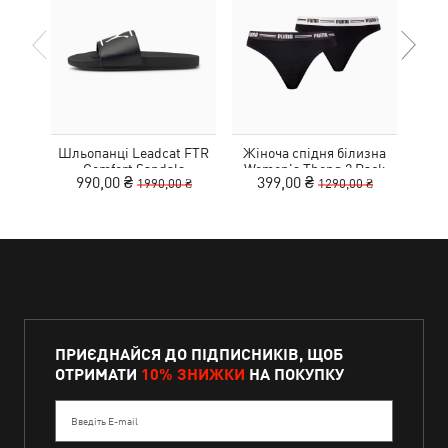
Шльопанці Leadcat FTR
Жіноча спідня білизна
К
Comfort Sandals
Women's Thong 2 Pack
990,00 ₴
399,00 ₴
1990,00 ₴
1290,00 ₴
ПРИЄДНАЙСЯ ДО ПІДПИСНИКІВ, ЩОБ
ОТРИМАТИ
10% ЗНИЖКИ
НА ПОКУПКУ
Введіть E-mail