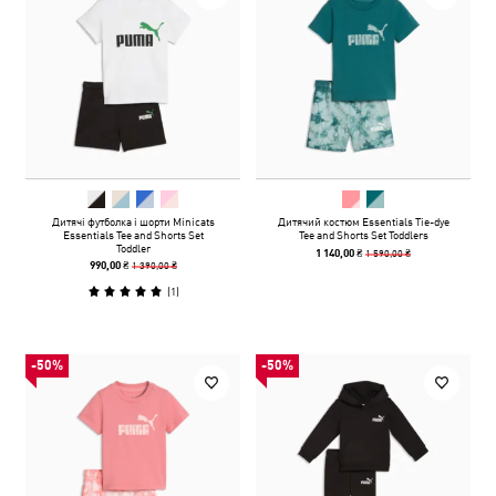
Дитячі футболка і шорти Minicats
Дитячий костюм Essentials Tie-dye
Essentials Tee and Shorts Set
Tee and Shorts Set Toddlers
Toddler
1 590,00 ₴
1 140,00 ₴
1 390,00 ₴
990,00 ₴
(
1
)
-50%
-50%