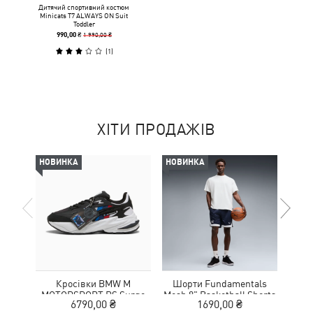
Дитячий спортивний костюм
Minicats T7 ALWAYS ON Suit
Toddler
1 990,00 ₴
990,00 ₴
(
1
)
ХІТИ ПРОДАЖІВ
НОВИНКА
НОВИНКА
НОВ
Кросівки BMW M
Шорти Fundamentals
Кед
MOTORSPORT RS Surge
Mesh 8" Basketball Shorts
Sue
6790,00 ₴
1690,00 ₴
Sneakers Unisex
Men