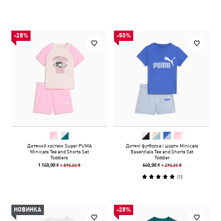
-28%
-50%
Дитячий костюм Super PUMA
Дитячі футболка і шорти Minicats
Minicats Tee and Shorts Set
Essentials Tee and Shorts Set
Toddlers
Toddler
1 590,00 ₴
1 290,00 ₴
1 140,00 ₴
640,00 ₴
(
1
)
НОВИНКА
-28%