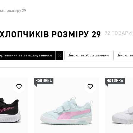
ків розміру 29
ХЛОПЧИКІВ РОЗМІРУ 29
92
ТОВАРИ
ортування за замовчуванням
Ціною: за збільшенням
Ціною: з
НОВИНКА
НОВИНКА