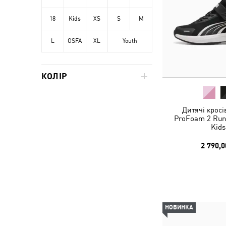
18
Kids
XS
S
M
L
OSFA
XL
Youth
КОЛІР
Дитячі кросі
ProFoam 2 Run
Kids
2 790,0
НОВИНКА