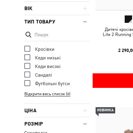
ВІК
ТИП ТОВАРУ
Дитячі кросів
Lite 2 Running
Кросівки
2 290,0
Кеди низькі
Кеди високі
Сандалі
Футбольні бутси
Відкрити весь список (6)
ЦІНА
НОВИНКА
РОЗМІР
Скинути все