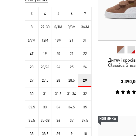
3
4
5
6
7
8
27-30
0/1M
0/3M
3/6M
6/9M
12M
18M
2T
3T
4T
19
20
21
22
Дитячі кросі
Classics Snea
23
23/26
24
25
26
27
27.5
28
28.5
29
3 390,0
30
31
31.5
31-34
32
32.5
33
34
34.5
35
НОВИНКА
35.5
35-38
36
37
37.5
38
38.5
39
9
10