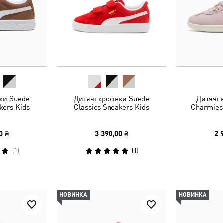
вки Suede
Дитячі кросівки Suede
Дитячі 
kers Kids
Classics Sneakers Kids
Charmies
0 ₴
3 390,00 ₴
2 
(
1
)
(
1
)
НОВИНКА
НОВИНКА