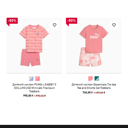
-50%
-50%
Дитячий костюм PUMA x GABBY'S
Дитячий костюм Essentials Tie-dye
DOLLHOUSE Minicats Tracksuit
Tee and Shorts Set Toddlers
Toddlers
1 490,00 ₴
740,00 ₴
1 990,00 ₴
990,00 ₴