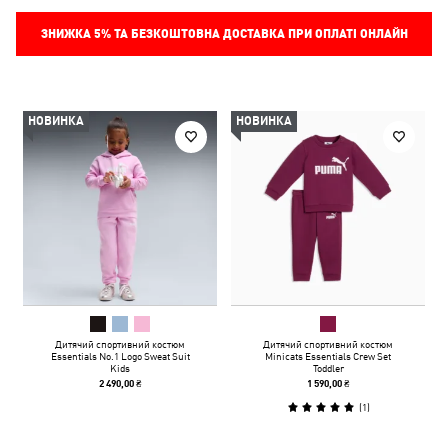
ЗНИЖКА
5%
ТА БЕЗКОШТОВНА ДОСТАВКА ПРИ ОПЛАТІ ОНЛАЙН
НОВИНКА
НОВИНКА
Дитячий спортивний костюм
Дитячий спортивний костюм
Essentials No.1 Logo Sweat Suit
Minicats Essentials Crew Set
Kids
Toddler
2 490,00 ₴
1 590,00 ₴
(
1
)