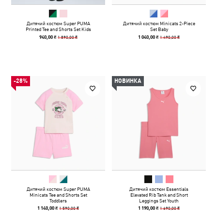
Дитячий костюм Super PUMA
Дитячий костюм Minicats 2-Piece
Printed Tee and Shorts Set Kids
Set Baby
1 890,00 ₴
1 490,00 ₴
940,00 ₴
1 040,00 ₴
-28%
НОВИНКА
Дитячий костюм Super PUMA
Дитячий костюм Essentials
Minicats Tee and Shorts Set
Elevated Rib Tank and Short
Toddlers
Leggings Set Youth
1 590,00 ₴
1 690,00 ₴
1 140,00 ₴
1 190,00 ₴