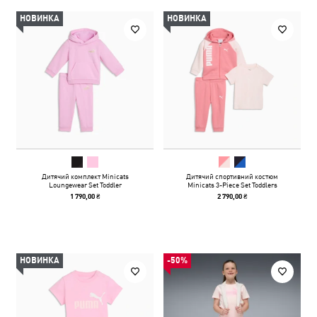
НОВИНКА
НОВИНКА
Дитячий комплект Minicats
Дитячий спортивний костюм
Loungewear Set Toddler
Minicats 3-Piece Set Toddlers
1 790,00 ₴
2 790,00 ₴
НОВИНКА
-50%