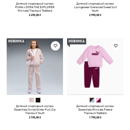
Дитячий спортивний костюм
Дитячий спортивний костюм
PUMA x DORA THE EXPLORER
Loungewear Oversized Sweat Suit
Minicats Tracksuit Toddlers
Youth
2 490,00 ₴
2 990,00 ₴
НОВИНКА
НОВИНКА
Дитячий спортивний костюм
Дитячий спортивний костюм
Essentials Script Glitter Full-Zip
Essentials Minicats Fleece
Tracksuit Youth
Tracksuit Toddlers
3 190,00 ₴
1 790,00 ₴