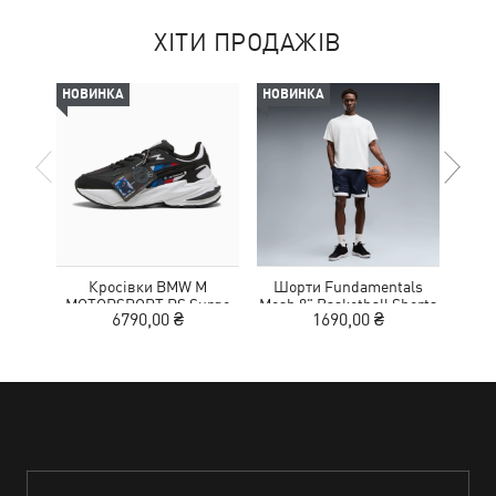
ХІТИ ПРОДАЖІВ
НОВИНКА
НОВИНКА
НОВ
Кросівки BMW M
Шорти Fundamentals
Кед
MOTORSPORT RS Surge
Mesh 8" Basketball Shorts
Sue
6790,00 ₴
1690,00 ₴
Sneakers Unisex
Men