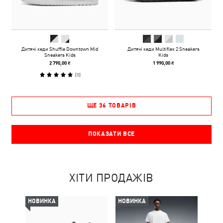
Дитячі кеди Shuffle Downtown Mid
Дитячі кеди Multiflex 2 Sneakers
Sneakers Kids
Kids
2 790,00 ₴
1 990,00 ₴
(
1
)
ЩЕ 36 ТОВАРІВ
ПОКАЗАТИ ВСЕ
ХІТИ ПРОДАЖІВ
НОВИНКА
НОВИНКА
НОВ