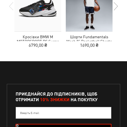
Кросівки BMW M
Шорти Fundamentals
Кед
MOTORSPORT RS Surge
Mesh 8" Basketball Shorts
Sue
6790,00 ₴
1690,00 ₴
Sneakers Unisex
Men
ПРИЄДНАЙСЯ ДО ПІДПИСНИКІВ, ЩОБ
ОТРИМАТИ
10% ЗНИЖКИ
НА ПОКУПКУ
Введіть E-mail