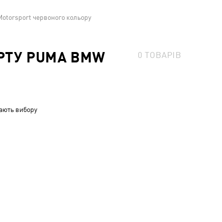
Motorsport червоного кольору
ОРТУ PUMA BMW
0
ТОВАРІВ
ають вибору