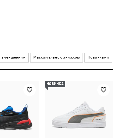
а зменшенням
Максимальною знижкою
Новинками
НОВИНКА