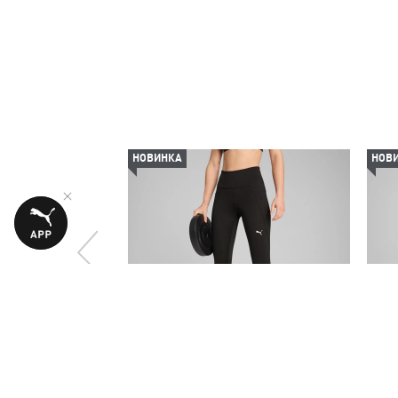
НОВИНКА
НОВ
Легінси TAD ESSENTIALS 7/8 Tigths
Шор