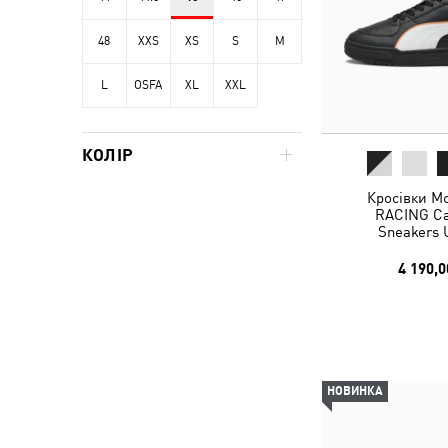
48
XXS
XS
S
M
L
OSFA
XL
XXL
КОЛІР
Кросівки 
RACING Cav
Sneakers 
4 190,0
НОВИНКА