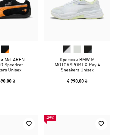
ки McLAREN
Кросівки BMW M
G Speedcat
MOTORSPORT X-Ray 4
ers Unisex
Sneakers Unisex
690,00 ₴
4 990,00 ₴
-29%