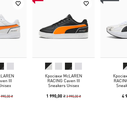
McLAREN
Кросівки McLAREN
Кросів
en III
RACING Caven III
RACING
Unisex
Sneakers Unisex
Sneak
1 990,00 ₴
4 
 990,00 ₴
3 990,00 ₴