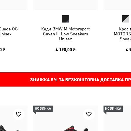
 Suede OG
Кеди BMW M Motorsport
Кросі
Unisex
Caven III Low Sneakers
MOTORSP
Unisex
Sneak
0 ₴
4 190,00 ₴
4 
ЗНИЖКА
5%
ТА БЕЗКОШТОВНА ДОСТАВКА ПР
НОВИНКА
НОВИНКА