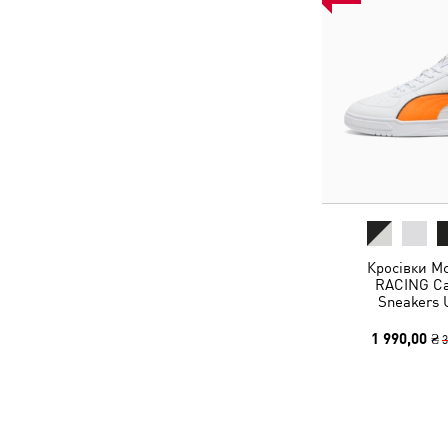
Кросівки 
RACING Cav
Sneakers 
1 990,00 ₴
3