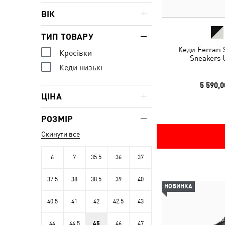
ВІК
ТИП ТОВАРУ
Кеди Ferrari
Кросівки
Sneakers 
Кеди низькі
5 590,0
ЦІНА
РОЗМІР
Скинути все
6
7
35.5
36
37
37.5
38
38.5
39
40
НОВИНКА
40.5
41
42
42.5
43
44
44.5
45
46
47