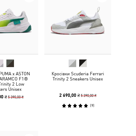
 PUMA x ASTON
Кросівки Scuderia Ferrari
 ARAMCO F1®
Trinity 2 Sneakers Unisex
rinity 2 Low
ers Unisex
2 690,00 ₴
5 390,00 ₴
00 ₴
5 390,00 ₴
(
9
)