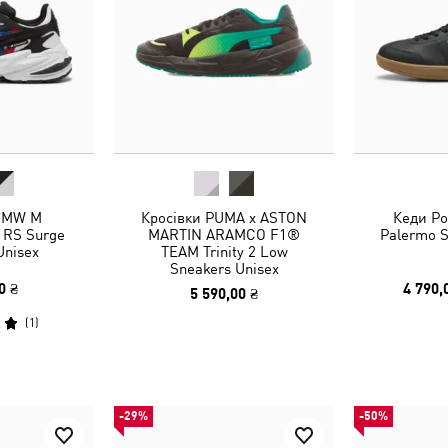
 BMW M
Кросівки PUMA x ASTON
Кеди Po
RS Surge
MARTIN ARAMCO F1®
Palermo S
Unisex
TEAM Trinity 2 Low
Sneakers Unisex
0 ₴
4 790,
5 590,00 ₴
(
1
)
-29%
-50%