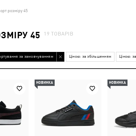
орт розміру 45
ЗМІРУ 45
19
ТОВАРІВ
ортування за замовчуванням
Ціною: за збільшенням
Ціною: з
НОВИНКА
НОВИНКА