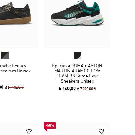
rsche Legacy
Кросівки PUMA x ASTON
neakers Unisex
MARTIN ARAMCO F1®
TEAM RS Surge Low
Sneakers Unisex
00 ₴
6 790,00 ₴
5 140,00 ₴
7 290,00 ₴
-50%