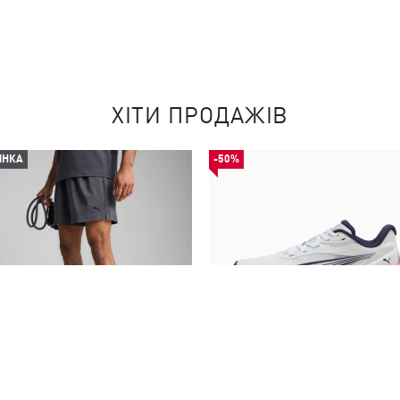
ХІТИ ПРОДАЖІВ
ИНКА
-50%
ти TAD ESSENTIALS 5" Woven
Кросівки Electrify NITRO™ 4 Ru