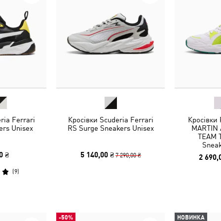
ria Ferrari
Кросівки Scuderia Ferrari
Кросівки
kers Unisex
RS Surge Sneakers Unisex
MARTIN
TEAM T
Sneak
0 ₴
5 140,00 ₴
7 290,00 ₴
2 690,
(
9
)
-50%
НОВИНКА