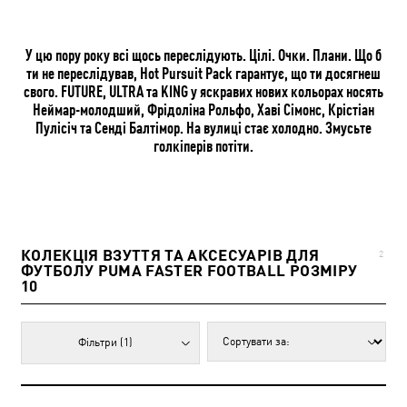
У цю пору року всі щось переслідують. Цілі. Очки. Плани. Що б
ти не переслідував, Hot Pursuit Pack гарантує, що ти досягнеш
свого. FUTURE, ULTRA та KING у яскравих нових кольорах носять
Неймар-молодший, Фрідоліна Рольфо, Хаві Сімонс, Крістіан
Пулісіч та Сенді Балтімор. На вулиці стає холодно. Змусьте
голкіперів потіти.
КОЛЕКЦІЯ ВЗУТТЯ ТА АКСЕСУАРІВ ДЛЯ
2
ФУТБОЛУ PUMA FASTER FOOTBALL РОЗМІРУ
10
Фільтри
(1)