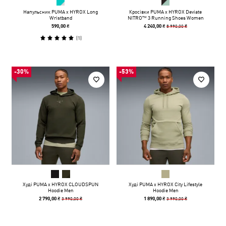
Напульсник PUMA x HYROX Long
Кросівки PUMA x HYROX Deviate
Wristband
NITRO™ 3 Running Shoes Women
8 990,00 ₴
590,00 ₴
4 240,00 ₴
(
1
)
-30%
-53%
Худі PUMA x HYROX CLOUDSPUN
Худі PUMA x HYROX City Lifestyle
Hoodie Men
Hoodie Men
3 990,00 ₴
3 990,00 ₴
2 790,00 ₴
1 890,00 ₴