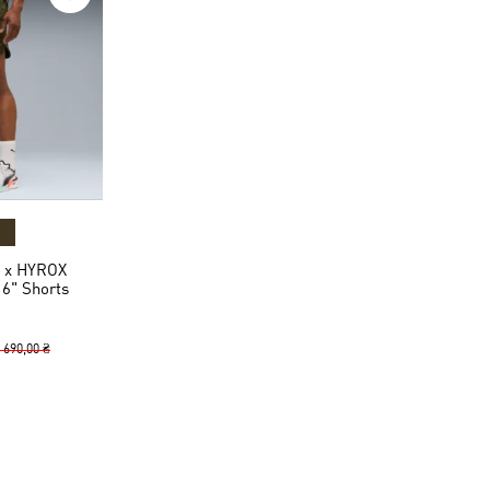
 x HYROX
" Shorts
 690,00 ₴