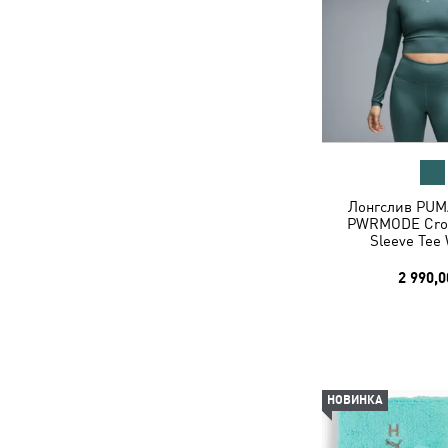
Лонгслив PUM
PWRMODE Cro
Sleeve Tee
2 990,0
НОВИНКА