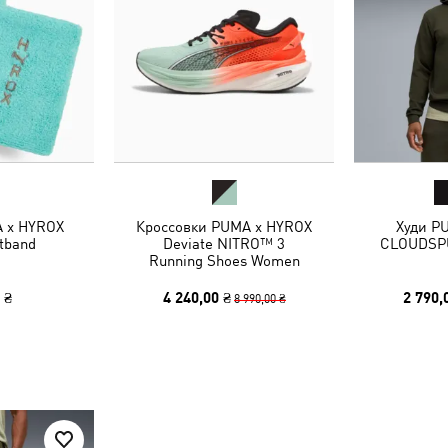
 x HYROX
Кроссовки PUMA x HYROX
Худи P
tband
Deviate NITRO™ 3
CLOUDSPU
Running Shoes Women
 ₴
4 240,00 ₴
2 790,
8 990,00 ₴