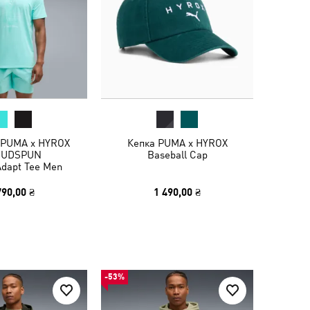
 PUMA x HYROX
Кепка PUMA x HYROX
OUDSPUN
Baseball Cap
dapt Tee Men
790,00 ₴
1 490,00 ₴
-53%