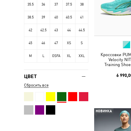
35.5
36
37
37.5
38
38.5
39
40
40.5
41
42
42.5
43
44
44.5
45
46
47
XS
S
Кроссовки PUM
M
L
OSFA
XL
XXL
Velocity N
Training Sho
6 990,0
ЦВЕТ
Сбросить все
НОВИНКА