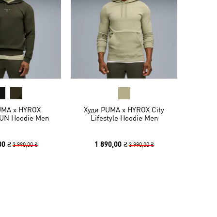
UMA x HYROX
Худи PUMA x HYROX City
N Hoodie Men
Lifestyle Hoodie Men
00 ₴
1 890,00 ₴
3 990,00 ₴
3 990,00 ₴