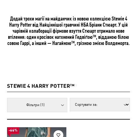
Додай трохи магії на майданчик із новою колекцією Stewie 4
Harry Potter від Найціннішої гравчині НБА Бріани Стюарт. У цій
чарівній колаборації фірмове взуття Стюарт отримало нове
втілення: один кросівок натхнений Гедвіґою™, відданою білою
совою Гаррі, а інший — Нагайною™, грізною змією Волдеморта.
STEWIE 4 HARRY POTTER™
1
Фільтри
(1)
-66%