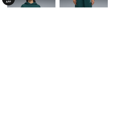
Худі PUMA HOOPS x HARRY
Штани PUMA HOOPS x
POTTER™ Hoodie Women
HARRY POTTER™ Sweatpants
1349,00 ₴
1299,00 ₴
4490,00 ₴
4190,00 ₴
Women
З ЦИМ ТОВАРОМ КУПУЮТЬ
-69%
-70%