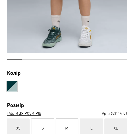
Колір
Розмір
ТАБЛИЦЯ РОЗМІРІВ
Арт.:
633114_01
XS
S
M
L
XL