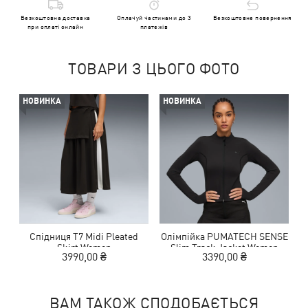
Безкоштовна доставка
Оплачуй частинами до 3
Безкоштовне повернення
при оплаті онлайн
платежів
ТОВАРИ З ЦЬОГО ФОТО
НОВИНКА
НОВИНКА
Спідниця T7 Midi Pleated
Олімпійка PUMATECH SENSE
Skirt Women
Slim Track Jacket Women
3990,00 ₴
3390,00 ₴
ВАМ ТАКОЖ СПОДОБАЄТЬСЯ