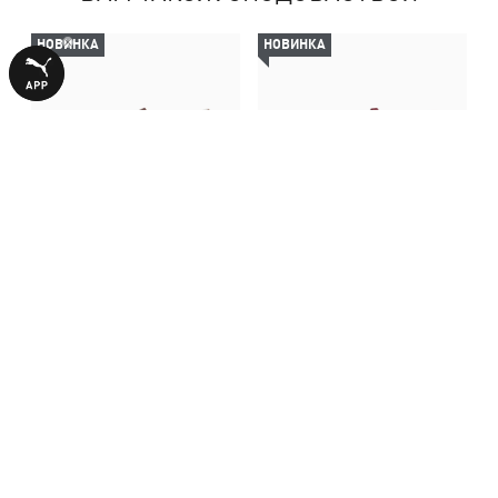
НОВИНКА
НОВИНКА
Балетки Speedcat Ballet Cow
Балетки Speedcat Lovelace
Print Sneakers Women
Ballet Sneakers Women
4490,00 ₴
4990,00 ₴
БІЛЬШЕ З ЦІЄЇ КОЛЕКЦІЇ
НОВИНКА
НОВИНКА