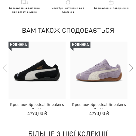
Безкоштовна доставка
Оплачуй частинами до 3
Безкоштовне повернення
при оплаті онлайн
платежів
ВАМ ТАКОЖ СПОДОБАЄТЬСЯ
НОВИНКА
НОВИНКА
Кросівки Speedcat Sneakers
Кросівки Speedcat Sneakers
К
Youth
Youth
4790,00 ₴
4790,00 ₴
БІЛЬШЕ З ЦІЄЇ КОЛЕКЦІЇ