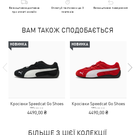
Безкоштовна доставка
Оплачуй частинами до 3
Безкоштовне повернення
при оплаті онлайн
платежів
ВАМ ТАКОЖ СПОДОБАЄТЬСЯ
НОВИНКА
НОВИНКА
Кросівки Speedcat Go Shoes
Кросівки Speedcat Go Shoes
Women
Women
4490,00 ₴
4490,00 ₴
БІЛЬШЕ З ЦІЄЇ КОЛЕКЦІЇ