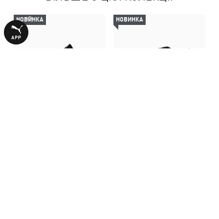
НОВИНКА
НОВИНКА
Кросівки Speedcat OG Unisex
Кросівки Speedcat Go Shoes
Women
5590,00 ₴
4490,00 ₴
З ЦИМ ТОВАРОМ КУПУЮТЬ
НОВИНКА
НОВИНКА