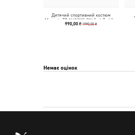
Дитячий спортивний костюм
Minicats T7 ALWAYS ON Suit Toddler
990,00 ₴
1990,00 ₴
Немає оцінок