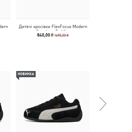
dern
Дитячі кросівки FlexFocus Modern
Дитячі кросі
Sneakers Toddler
PATROL Speedcat 
840,00 ₴
2590,00
1690,00 ₴
НОВИНКА
НОВИНКА