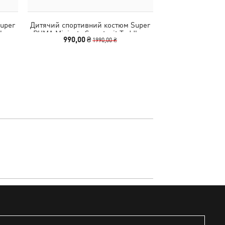
uper
Дитячий спортивний костюм Super
Дитячий кост
lers
PUMA Minicats Sweatsuit Toddlers
Minicats Tee and 
990,00 ₴
1190,00
1990,00 ₴