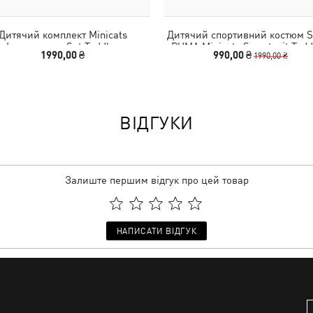
Дитячий комплект Minicats
Дитячий спортивний костюм S
Loungewear Set Toddler
PUMA Minicats Sweatsuit Todd
1990,00 ₴
990,00 ₴
1990,00 ₴
ВІДГУКИ
Залиште першим відгук про цей товар
НАПИСАТИ ВІДГУК