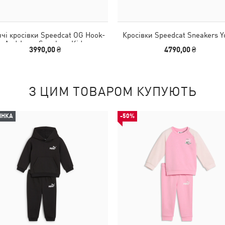
чі кросівки Speedcat OG Hook-
Кросівки Speedcat Sneakers Y
And-Loop Sneakers Kids
3990,00 ₴
4790,00 ₴
З ЦИМ ТОВАРОМ КУПУЮТЬ
ИНКА
-50%