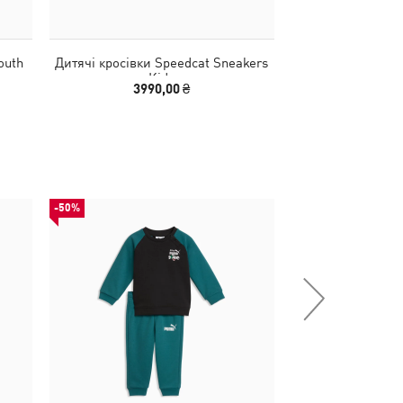
outh
Дитячі кросівки Speedcat Sneakers
Кросівки Spee
Kids
3990,00 ₴
5590
-50%
-30%