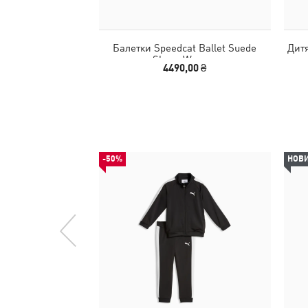
Балетки Speedcat Ballet Suede
Дитя
Shoes Women
4490,00 ₴
-50%
НОВ