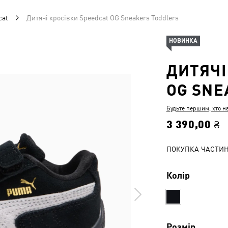
cat
Дитячі кросівки Speedcat OG Sneakers Toddlers
НОВИНКА
ДИТЯЧІ
OG SNE
Будьте першим, хто н
3 390,00 ₴
ПОКУПКА ЧАСТИ
Колір
Розмір