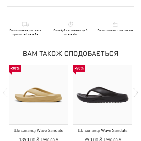
Безкоштовна доставка
Оплачуй частинами до 3
Безкоштовне повернення
при оплаті онлайн
платежів
ВАМ ТАКОЖ СПОДОБАЄТЬСЯ
-30%
-50%
Шльопанці Wave Sandals
Шльопанці Wave Sandals
Ш
1390,00 ₴
990,00 ₴
1990,00 ₴
1990,00 ₴