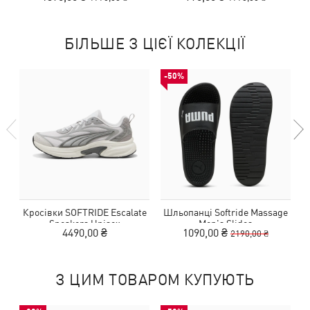
БІЛЬШЕ З ЦІЄЇ КОЛЕКЦІЇ
-50%
Кросівки SOFTRIDE Escalate
Шльопанці Softride Massage
К
Sneakers Unisex
Men's Slides
4490,00 ₴
1090,00 ₴
2190,00 ₴
З ЦИМ ТОВАРОМ КУПУЮТЬ