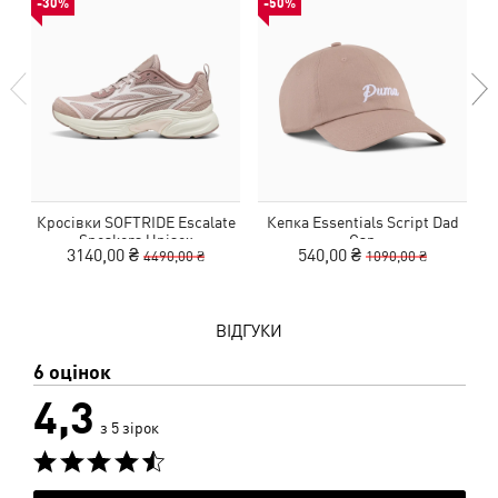
-30%
-50%
Кросівки SOFTRIDE Escalate
Кепка Essentials Script Dad
Ф
Sneakers Unisex
Cap
3140,00 ₴
540,00 ₴
4490,00 ₴
1090,00 ₴
ВІДГУКИ
6 оцінок
4,3
з 5 зірок