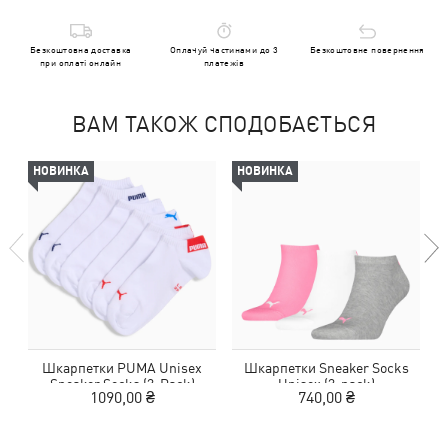
Безкоштовна доставка
Оплачуй частинами до 3
Безкоштовне повернення
при оплаті онлайн
платежів
ВАМ ТАКОЖ СПОДОБАЄТЬСЯ
НОВИНКА
НОВИНКА
Шкарпетки PUMA Unisex
Шкарпетки Sneaker Socks
Sneaker Socks (3-Pack)
Unisex (3-pack)
1090,00 ₴
740,00 ₴