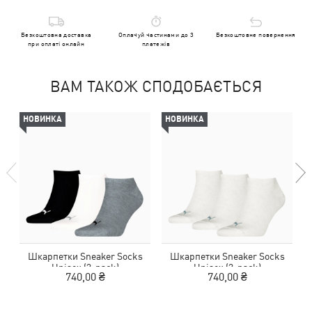
Безкоштовна доставка
Оплачуй частинами до 3
Безкоштовне повернення
при оплаті онлайн
платежів
ВАМ ТАКОЖ СПОДОБАЄТЬСЯ
НОВИНКА
НОВИНКА
Шкарпетки Sneaker Socks
Шкарпетки Sneaker Socks
Unisex (3-pack)
Unisex (3-pack)
740,00 ₴
740,00 ₴