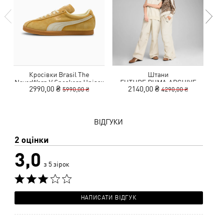
Кросівки Brasil The
Штани
NeverWorn V Sneakers Unisex
FUTURE.PUMA.ARCHIVE
2990,00 ₴
2140,00 ₴
5990,00 ₴
4290,00 ₴
Oversized Pants Unisex
ВІДГУКИ
2 оцінки
3,0
з 5 зірок
НАПИСАТИ ВІДГУК