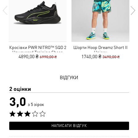
Кросівки PWR NITRO™ SQD 2
Шорти Hoop Dreamz Short II
Unwavered Training Shoes
Unisex
4890,00 ₴
1740,00 ₴
6990,00 ₴
3490,00 ₴
ВІДГУКИ
2 оцінки
3,0
з 5 зірок
НАПИСАТИ ВІДГУК