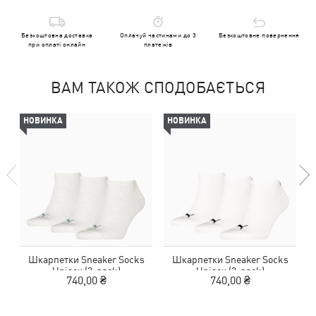
Безкоштовна доставка
Оплачуй частинами до 3
Безкоштовне повернення
при оплаті онлайн
платежів
ВАМ ТАКОЖ СПОДОБАЄТЬСЯ
НОВИНКА
НОВИНКА
Шкарпетки Sneaker Socks
Шкарпетки Sneaker Socks
Unisex (3-pack)
Unisex (3-pack)
740,00 ₴
740,00 ₴