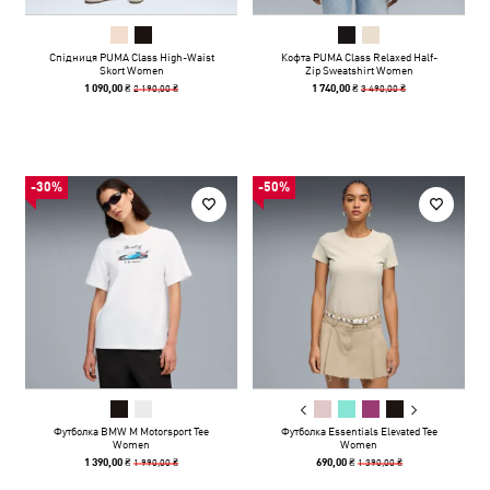
Спідниця PUMA Class High-Waist
Кофта PUMA Class Relaxed Half-
Skort Women
Zip Sweatshirt Women
2 190,00 ₴
3 490,00 ₴
1 090,00 ₴
1 740,00 ₴
-30%
-50%
Футболка BMW M Motorsport Tee
Футболка Essentials Elevated Tee
Women
Women
1 990,00 ₴
1 390,00 ₴
1 390,00 ₴
690,00 ₴