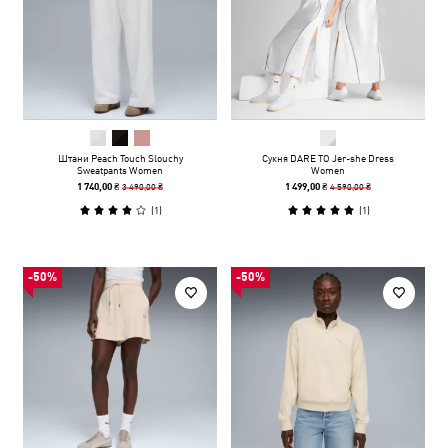
Штани Peach Touch Slouchy
Сукня DARE TO Jer-she Dress
Sweatpants Women
Women
3 490,00 ₴
4 590,00 ₴
1 740,00 ₴
1 499,00 ₴
(
1
)
(
1
)
-50%
-50%