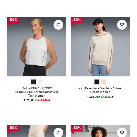
-50%
-50%
Майка PUMA x HYROX
Худі Essentials Graphics Animal
CLOUDSPUN ThermoAdapt Crop
Hoodie Women
Tank Women
2 990,00 ₴
1 490,00 ₴
2 190,00 ₴
1 090,00 ₴
-50%
-50%