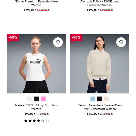
Жилет Premium Essentials Vest
Лонгслів PUMA x ROSÉ Long
Women
Sleeve Tee Women
3 590,00 ₴
2 990,00 ₴
1 790,00 ₴
1 499,00 ₴
-50%
-50%
Майка ESS No. 1 Logo Slim Tank
Світшот Essentials Elevated Crew
Women
Neck Sweatshirt Women
1 190,00 ₴
2 690,00 ₴
590,00 ₴
1 340,00 ₴
(
3
)