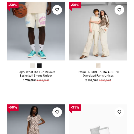
-50%
-50%
Шорти What The Fun Relaxed
Штани FUTURE.PUMA.ARCHIVE
Basketball Shorts Unisex
Oversized Pants Unisex
3 490,00 ₴
4 290,00 ₴
1 740,00 ₴
2 140,00 ₴
-50%
-31%