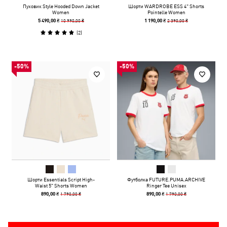
Пуховик Style Hooded Down Jacket
Шорти WARDROBE ESS 4" Shorts
Women
Pointelle Women
10 990,00 ₴
2 390,00 ₴
5 490,00 ₴
1 190,00 ₴
(
2
)
-50%
-50%
Шорти Essentials Script High-
Футболка FUTURE.PUMA.ARCHIVE
Waist 5" Shorts Women
Ringer Tee Unisex
1 790,00 ₴
1 790,00 ₴
890,00 ₴
890,00 ₴