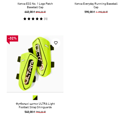
Кепка ESS No. 1 Logo Patch
Кепка Everyday Running Baseball
Baseball Cap
Cap
890,00 ₴
1 190,00 ₴
640,00 ₴
590,00 ₴
(
1
)
-32%
Футбольні щитки ULTRA Light
Football Strap Shinguards
790,00 ₴
540,00 ₴