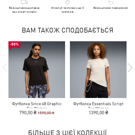
Безкоштовна доставка
Оплачуй частинами до 3
Безкоштовне повернення
при оплаті онлайн
платежів
ВАМ ТАКОЖ СПОДОБАЄТЬСЯ
-50%
Футболка Since 48 Graphic
Футболка Essentials Script
Tee Women
Tee Women
790,00 ₴
1390,00 ₴
1590,00 ₴
БІЛЬШЕ З ЦІЄЇ КОЛЕКЦІЇ