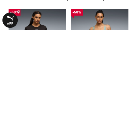
-50%
-50%
Футболка Since 48 Graphic
Спортивний бра MOVE
Tee Women
Strappy Bra - Low Women
790,00 ₴
790,00 ₴
1590,00 ₴
1590,00 ₴
З ЦИМ ТОВАРОМ КУПУЮТЬ
-30%
-50%