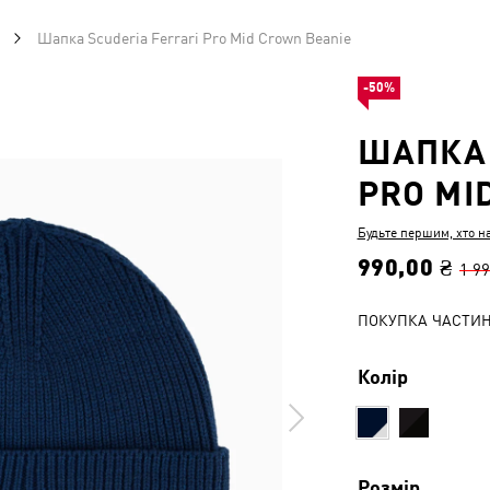
Шапка Scuderia Ferrari Pro Mid Crown Beanie
-50%
ШАПКА 
PRO MI
Будьте першим, хто н
990,00 ₴
1 99
ПОКУПКА ЧАСТИ
Колір
Розмір