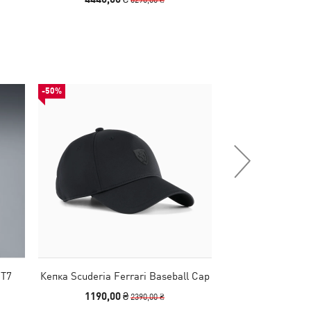
-50%
-30%
MT7
Кепка Scuderia Ferrari Baseball Cap
Кросівки Scud
Speedcat Sn
1190,00 ₴
4190,00
2390,00 ₴