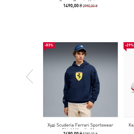
Crown Beanie Unisex
1490,00 ₴
2990,00 ₴
-53%
-29%
Худі Scuderia Ferrari Sportswear
Ке
Shield Hoodie Men
2490,00 ₴
5290,00 ₴