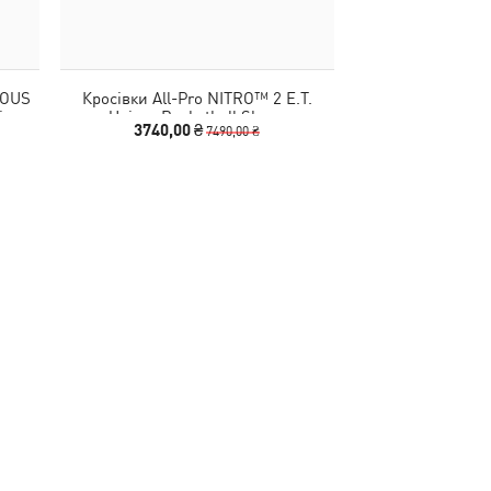
IOUS
Кросівки All-Pro NITRO™ 2 E.T.
Кросівки PUMA 
isex
Unisex Basketball Shoes
Pro NITRO™ 2 
3740,00 ₴
5540,00
7490,00 ₴