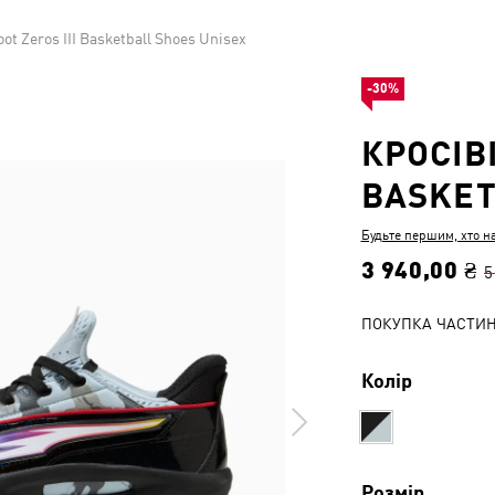
ot Zeros III Basketball Shoes Unisex
-30%
КРОСІВК
BASKET
Будьте першим, хто н
3 940,00 ₴
5
ПОКУПКА ЧАСТИ
Колір
Розмір