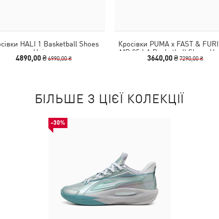
сівки HALI 1 Basketball Shoes
Кросівки PUMA x FAST & FUR
Unisex
MB.05 LA Basketball Shoes Un
4890,00 ₴
3640,00 ₴
6990,00 ₴
7290,00 ₴
БІЛЬШЕ З ЦІЄЇ КОЛЕКЦІЇ
-30%