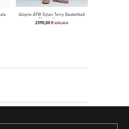
als
Шорти ATW Dylan Terry Basketball
Штани CLRT Fati
Shorts Unisex
Un
2390,00 ₴
3490,00
3390,00 ₴