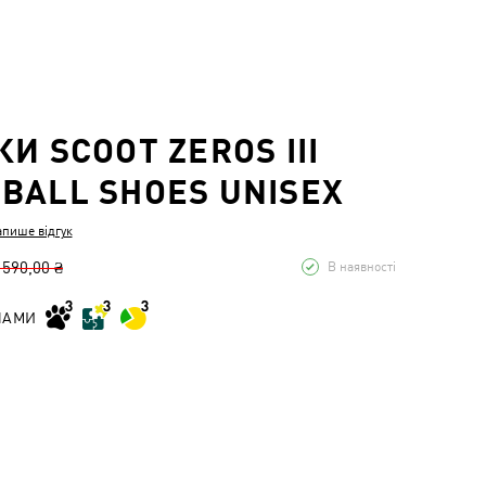
И SCOOT ZEROS III
BALL SHOES UNISEX
апише відгук
 590,00 ₴
В наявності
НАМИ