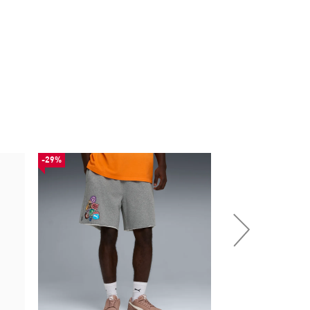
-29%
-50%