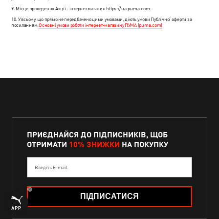
9. Місце проведення Акції - інтернет магазин https://ua.puma.com.
10. У всьому, що прямо не передбачено цими умовами, діють умови Публічної оферти за
посиланням:
Основні умови роботи інтернет-магазину ПУМА (puma.com)
ПРИЄДНАЙСЯ ДО ПІДПИСНИКІВ, ЩОБ
ОТРИМАТИ
10% ЗНИЖКИ
НА ПОКУПКУ
Введіть E-mail
ПІДПИСАТИСЯ