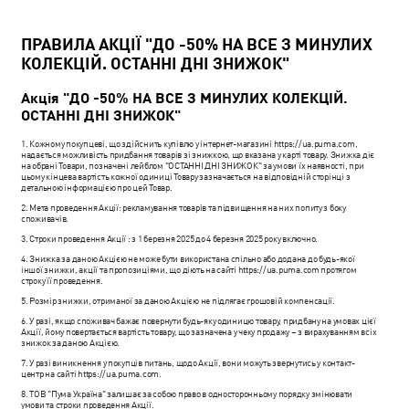
ПРАВИЛА АКЦІЇ "ДО -50% НА ВСЕ З МИНУЛИХ
КОЛЕКЦІЙ. ОСТАННІ ДНІ ЗНИЖОК"
Акція "ДО -50% НА ВСЕ З МИНУЛИХ КОЛЕКЦІЙ.
ОСТАННІ ДНІ ЗНИЖОК"
1. Кожному покупцеві, що здійснить купівлю у інтернет-магазині https://ua.puma.com,
надається можливість придбання товарів зі знижкою, що вказана у карті товару. Знижка діє
на обрані Товари, позначені лейблом "ОСТАННІ ДНІ ЗНИЖОК" за умови їх наявності, при
цьому кінцева вартість кожної одиниці Товару зазначається на відповідній сторінці з
детальною інформацією про цей Товар.
2. Мета проведення Акції: рекламування товарів та підвищення на них попиту з боку
споживачів.
3. Строки проведення Акції : з 1 березня 2025 до 4 березня 2025 року включно.
4. Знижка за даною Акцією не може бути використана спільно або додана до будь-якої
іншої знижки, акції та пропозиціями, що діють на сайті https://ua.puma.com протягом
строку її проведення.
5. Розмір знижки, отриманої за даною Акцією не підлягає грошовій компенсації.
6. У разі, якщо споживач бажає повернути будь-яку одиницю товару, придбану на умовах цієї
Акції, йому повертається вартість товару, що зазначена у чеку продажу – з вирахуванням всіх
знижок за даною Акцією.
7. У разі виникнення у покупців питань, щодо Акції, вони можуть звернутись у контакт-
центр на сайті https://ua.puma.com.
8. ТОВ "Пума Україна" залишає за собою право в односторонньому порядку змінювати
умови та строки проведення Акції.